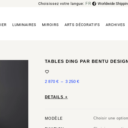
Choisissez votre langue:
FR
Worldwide Shippin
EN
IER
LUMINAIRES
MIROIRS
ARTS DÉCORATIFS
ARCHIVES
TABLES DING PAR BENTU DESIG
2 870
€
–
3 250
€
DETAILS +
Choisir une optio
MODÈLE