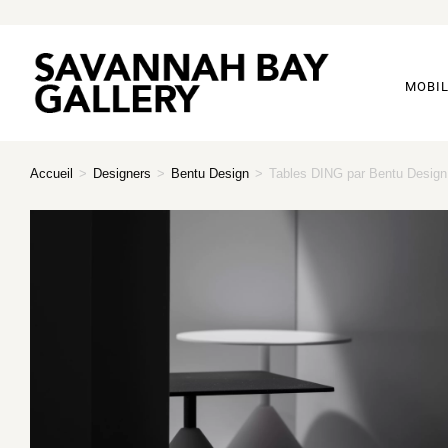
MOBIL
Accueil
>
Designers
>
Bentu Design
>
Tables DING par Bentu Design