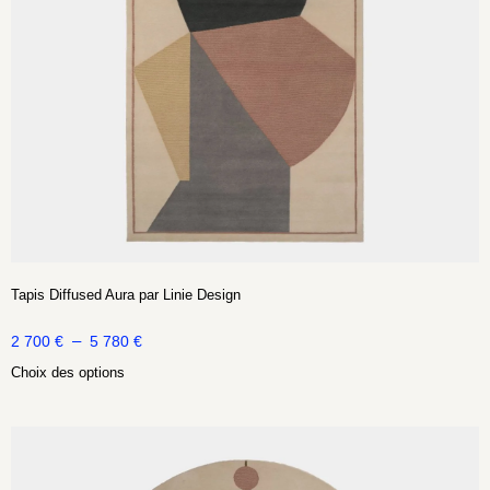
Tapis Diffused Aura par Linie Design
–
2 700
€
5 780
€
Choix des options