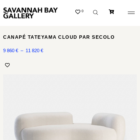
0
CANAPÉ TATEYAMA CLOUD PAR SECOLO
9 860
€
–
11 820
€