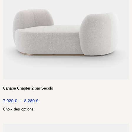
Canapé Chapter 2 par Secolo
–
7 920
€
8 280
€
Choix des options