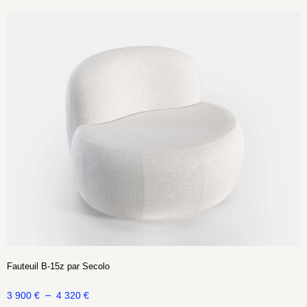
Fauteuil B-15z par Secolo
–
3 900
€
4 320
€