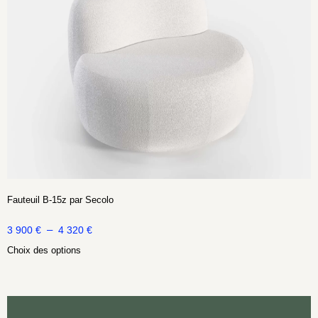
Fauteuil B-15z par Secolo
–
3 900
€
4 320
€
Choix des options