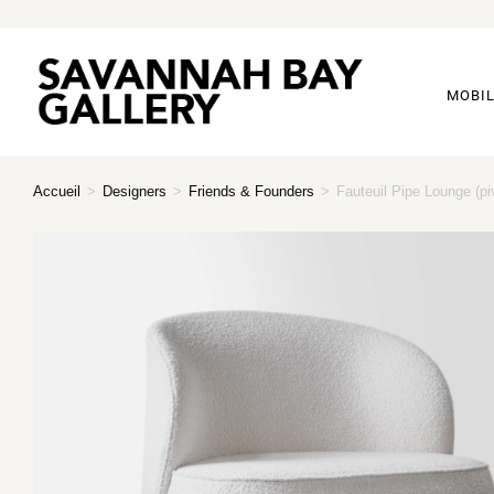
MOBIL
Accueil
>
Designers
>
Friends & Founders
>
Fauteuil Pipe Lounge (pi