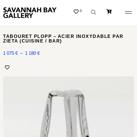
0
TABOURET PLOPP – ACIER INOXYDABLE PAR
ZIETA (CUISINE / BAR)
1 075
€
–
1 180
€