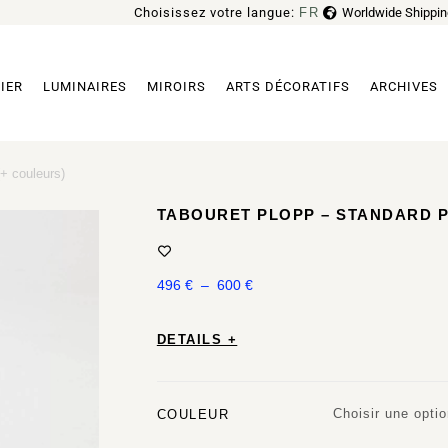
Choisissez votre langue:
FR
Worldwide Shippin
EN
IER
LUMINAIRES
MIROIRS
ARTS DÉCORATIFS
ARCHIVES
+ couleurs)
TABOURET PLOPP – STANDARD P
496
€
–
600
€
DETAILS +
Choisir une opti
COULEUR