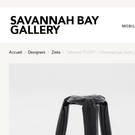
MOBIL
Accueil
>
Designers
>
Zieta
>
Tabouret PLOPP – Standard par Zieta (