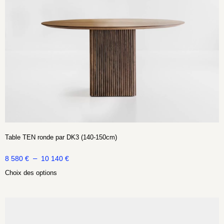
Table TEN ronde par DK3 (140-150cm)
–
8 580
€
10 140
€
Choix des options