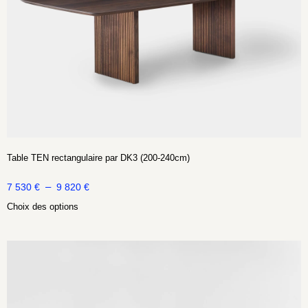
Table TEN rectangulaire par DK3 (200-240cm)
–
7 530
€
9 820
€
Choix des options