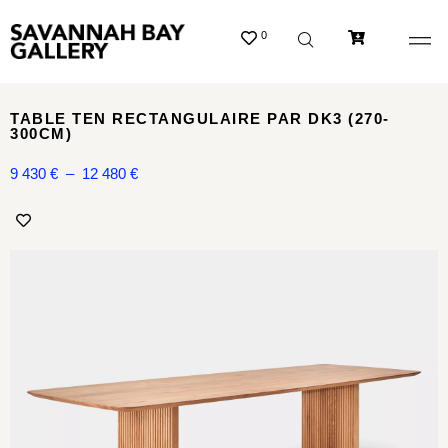
0
TABLE TEN RECTANGULAIRE PAR DK3 (270-
300CM)
9 430
€
–
12 480
€