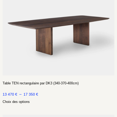
Table TEN rectangulaire par DK3 (340-370-400cm)
–
13 470
€
17 350
€
Choix des options