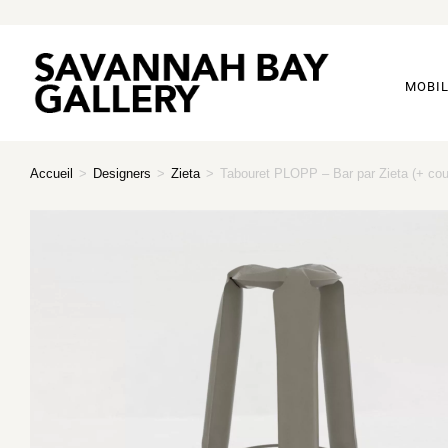
MOBIL
Accueil
>
Designers
>
Zieta
>
Tabouret PLOPP – Bar par Zieta (+ cou