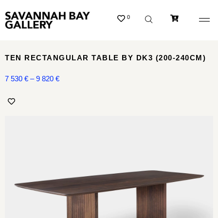
0
TEN RECTANGULAR TABLE BY DK3 (200-240CM)
7 530
€
–
9 820
€