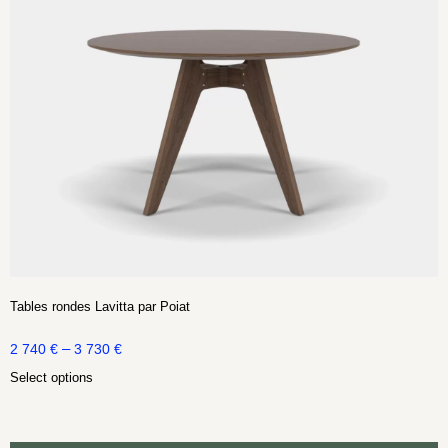
Tables rondes Lavitta par Poiat
–
2 740
€
3 730
€
Select options