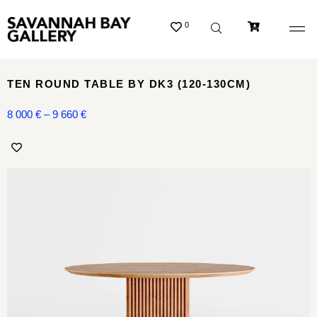
0
TEN ROUND TABLE BY DK3 (120-130CM)
8 000
€
–
9 660
€